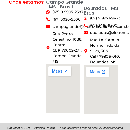
Onde estamos
Campo Grande
| MS | Brasil
Dourados | MS |
(67) 9 9997-2583
Brasil
(67) 9 9971-9423
(67) 3026-9500
(67) 3416-9500
campogrande@eletronicaparana.com.br
dourados@eletronic
Rua Pedro
Celestino, 1088,
Rua Dr. Camilo
Centro
Hermelindo da
CEP 79002-271,
Silva, 306
Campo Grande,
CEP 79806-010,
MS
Dourados, MS
Copyright
© 2025
Eletrônica Paraná
| Todos os direitos reservados |
All rights reserved